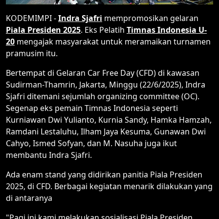
KODEMIMPI -
Indra Sjafri
mempromosikan gelaran
Piala Presiden 2025
. Eks Pelatih
Timnas Indonesia U-
20
mengajak masyarakat untuk meramaikan turnamen
pramusim itu.
Bertempat di Gelaran Car Free Day (CFD) di kawasan
Sudirman-Thamrin, Jakarta, Minggu (22/6/2025), Indra
Sjafri ditemani sejumlah organizing committee (OC).
Segenap eks pemain Timnas Indonesia seperti
Kurniawan Dwi Yulianto, Kurnia Sandy, Hamka Hamzah,
Ramdani Lestaluhu, Ilham Jaya Kesuma, Gunawan Dwi
Cahyo, Ismed Sofyan, dan M. Nasuha juga ikut
membantu Indra Sjafri.
Ada enam stand yang didirikan panitia Piala Presiden
2025, di CFD. Berbagai kegiatan menarik dilakukan yang
di antaranya
"Pagi ini kami melakukan sosialisasi Piala Presiden