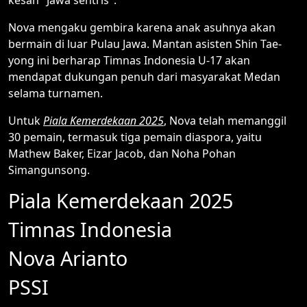
kesan "Jawa sentris".
Nova mengaku gembira karena anak asuhnya akan
bermain di luar Pulau Jawa. Mantan asisten Shin Tae-
yong ini berharap Timnas Indonesia U-17 akan
mendapat dukungan penuh dari masyarakat Medan
selama turnamen.
Untuk
Piala Kemerdekaan 2025
, Nova telah memanggil
30 pemain, termasuk tiga pemain diaspora, yaitu
Mathew Baker, Eizar Jacob, dan Noha Pohan
Simangunsong.
Piala Kemerdekaan 2025
Timnas Indonesia
Nova Arianto
PSSI