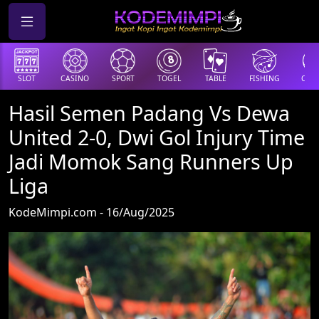
SLOT
CASINO
SPORT
TOGEL
TABLE
FISHING
COCK
Hasil Semen Padang Vs Dewa
United 2-0, Dwi Gol Injury Time
Jadi Momok Sang Runners Up
Liga
KodeMimpi.com - 16/Aug/2025