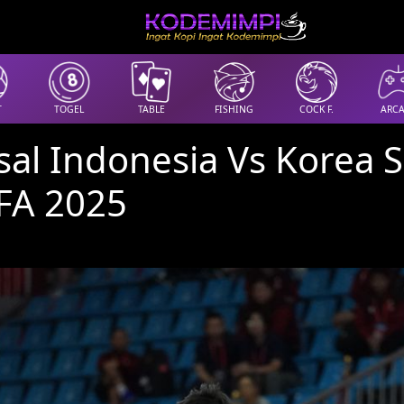
T
TOGEL
TABLE
FISHING
COCK F.
ARC
sal Indonesia Vs Korea S
CFA 2025