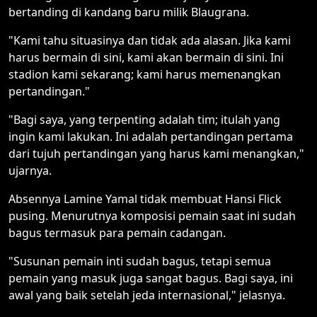
bertanding di kandang baru milik Blaugrana.
"Kami tahu situasinya dan tidak ada alasan. Jika kami
harus bermain di sini, kami akan bermain di sini. Ini
stadion kami sekarang; kami harus memenangkan
pertandingan."
"Bagi saya, yang terpenting adalah tim; itulah yang
ingin kami lakukan. Ini adalah pertandingan pertama
dari tujuh pertandingan yang harus kami menangkan,"
ujarnya.
Absennya Lamine Yamal tidak membuat Hansi Flick
pusing. Menurutnya komposisi pemain saat ini sudah
bagus termasuk para pemain cadangan.
"Susunan pemain inti sudah bagus, tetapi semua
pemain yang masuk juga sangat bagus. Bagi saya, ini
awal yang baik setelah jeda internasional," jelasnya.