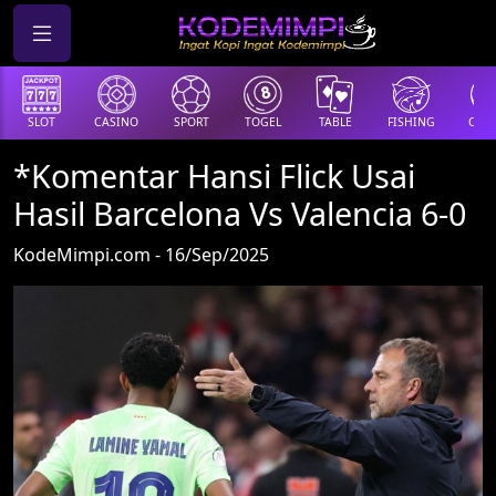
SLOT
CASINO
SPORT
TOGEL
TABLE
FISHING
COCK
*Komentar Hansi Flick Usai
Hasil Barcelona Vs Valencia 6-0
KodeMimpi.com - 16/Sep/2025