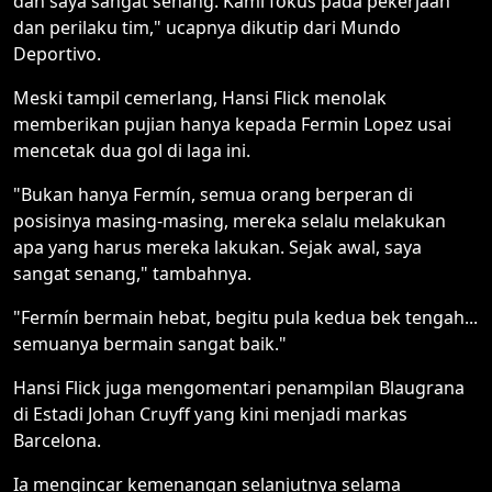
dan saya sangat senang. Kami fokus pada pekerjaan
dan perilaku tim," ucapnya dikutip dari Mundo
Deportivo.
Meski tampil cemerlang, Hansi Flick menolak
memberikan pujian hanya kepada Fermin Lopez usai
mencetak dua gol di laga ini.
"Bukan hanya Fermín, semua orang berperan di
posisinya masing-masing, mereka selalu melakukan
apa yang harus mereka lakukan. Sejak awal, saya
sangat senang," tambahnya.
"Fermín bermain hebat, begitu pula kedua bek tengah...
semuanya bermain sangat baik."
Hansi Flick juga mengomentari penampilan Blaugrana
di Estadi Johan Cruyff yang kini menjadi markas
Barcelona.
Ia mengincar kemenangan selanjutnya selama