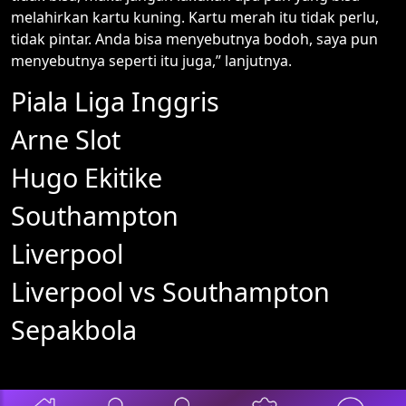
melahirkan kartu kuning. Kartu merah itu tidak perlu,
tidak pintar. Anda bisa menyebutnya bodoh, saya pun
menyebutnya seperti itu juga,” lanjutnya.
Piala Liga Inggris
Arne Slot
Hugo Ekitike
Southampton
Liverpool
Liverpool vs Southampton
Sepakbola