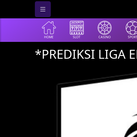
HOME
SLOT
CASINO
SPOR
*PREDIKSI LIGA 