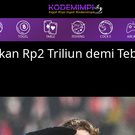
T
TOGEL
TABLE
FISHING
COCK F.
ARC
kan Rp2 Triliun demi Te