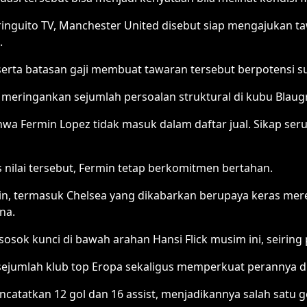
iringuito TV, Manchester United disebut siap mengajukan ta
.
serta batasan gaji membuat tawaran tersebut berpotensi sul
tu meringankan sejumlah persoalan struktural di kubu Blaug
a Fermin Lopez tidak masuk dalam daftar jual. Sikap ser
ilai tersebut, Fermin tetap berkomitmen bertahan.
ain, termasuk Chelsea yang dikabarkan berupaya keras mer
na.
sosok kunci di bawah arahan Hansi Flick musim ini, seiring
sejumlah klub top Eropa sekaligus memperkuat perannya di
catatkan 12 gol dan 16 assist, menjadikannya salah satu g