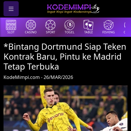
SLOT
CASINO
SPORT
TOGEL
TABLE
FISHING
COCK
*Bintang Dortmund Siap Teken
Kontrak Baru, Pintu ke Madrid
Tetap Terbuka
KodeMimpi.com - 26/MAR/2026