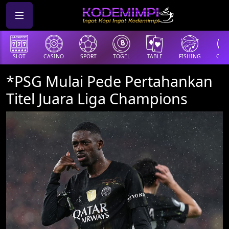
SLOT
CASINO
SPORT
TOGEL
TABLE
FISHING
COCK
*PSG Mulai Pede Pertahankan
Titel Juara Liga Champions