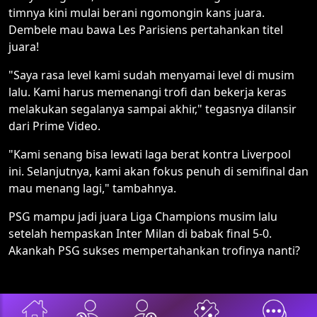
timnya kini mulai berani ngomongin kans juara.
Dembele mau bawa Les Parisiens pertahankan titel
juara!
"Saya rasa level kami sudah menyamai level di musim
lalu. Kami harus memenangi trofi dan bekerja keras
melakukan segalanya sampai akhir," tegasnya dilansir
dari Prime Video.
"Kami senang bisa lewati laga berat kontra Liverpool
ini. Selanjutnya, kami akan fokus penuh di semifinal dan
mau menang lagi," tambahnya.
PSG mampu jadi juara Liga Champions musim lalu
setelah hempaskan Inter Milan di babak final 5-0.
Akankah PSG sukses mempertahankan trofinya nanti?