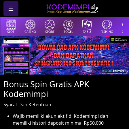
SLOT
CASINO
SPORT
TOGEL
TABLE
FISHING
COCK
Bonus Spin Gratis APK
Kodemimpi
Syarat Dan Ketentuan :
Wajib memiliki akun aktif di Kodemimpi dan
memiliki histori deposit minimal Rp50.000