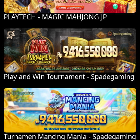
PLAYTECH - MAGIC MAHJONG JP
Play and Win Tournament - Spadegaming
Turnamen Mancing Mania - Spadegaming