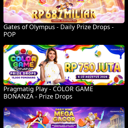
Gates of Olympus - Daily Prize Drops -
POP
Pragmatig Play - COLOR GAME
BONANZA - Prize Drops