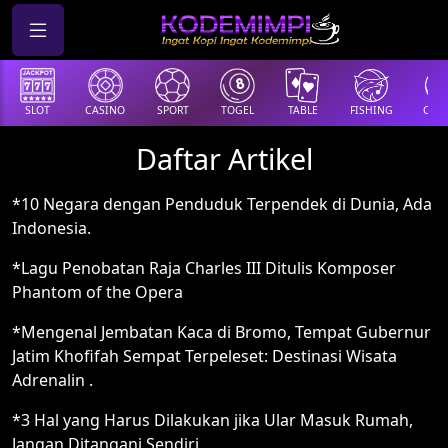
SLOT
CASINO
SPORT
TOGEL
TABLE
FISHING
COCK
Daftar Artikel
*10 Negara dengan Penduduk Terpendek di Dunia, Ada
Indonesia.
*Lagu Penobatan Raja Charles III Ditulis Komposer
Phantom of the Opera
*Mengenal Jembatan Kaca di Bromo, Tempat Gubernur
Jatim Khofifah Sempat Terpeleset: Destinasi Wisata
Adrenalin .
*3 Hal yang Harus Dilakukan jika Ular Masuk Rumah,
Jangan Ditangani Sendiri.