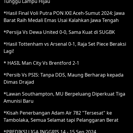
Tunggu Lampu Hijau
*Hasil Final Voli Putra PON XXI Aceh-Sumut 2024: Jawa
Barat Raih Medali Emas Usai Kalahkan Jawa Tengah
*Persija Vs Dewa United 0-0, Sama Kuat di SUGBK
*Hasil Tottenham vs Arsenal 0-1, Raja Set Piece Beraksi
Lagi!
* HASIL Man City Vs Brentford 2-1
*Persib Vs PSIS: Tanpa DDS, Maung Berharap kepada
Dimas Drajad
*Lawan Southampton, MU Berpeluang Diperkuat Tiga
Amunisi Baru
*Kisah Penerbangan Adam Air 782 "Tersesat" ke
Tambolaka, Semua Selamat tapi Pelanggaran Berat
*PREDIKSI LIGA INGGRIS 14 - 15 Sep 2024