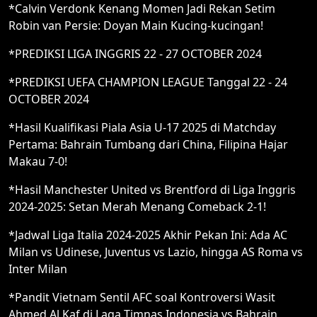
*Calvin Verdonk Kenang Momen Jadi Rekan Setim
Robin van Persie: Doyan Main Kucing-kucingan!
*PREDIKSI LIGA INGGRIS 22 - 27 OCTOBER 2024
*PREDIKSI UEFA CHAMPION LEAGUE Tanggal 22 - 24
OCTOBER 2024
*Hasil Kualifikasi Piala Asia U-17 2025 di Matchday
Pertama: Bahrain Tumbang dari China, Filipina Hajar
Makau 7-0!
*Hasil Manchester United vs Brentford di Liga Inggris
2024-2025: Setan Merah Menang Comeback 2-1!
*Jadwal Liga Italia 2024-2025 Akhir Pekan Ini: Ada AC
Milan vs Udinese, Juventus vs Lazio, hingga AS Roma vs
Inter Milan
*Pandit Vietnam Sentil AFC soal Kontroversi Wasit
Ahmed Al Kaf di Laga Timnas Indonesia vs Bahrain