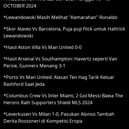
OCTOBER 2024
*Lewandowski Masih Melihat "Kemarahan" Ronaldo
*Skor Alaves Vs Barcelona, Puja-puji Flick untuk Hattrick
Lewandowski
*Hasil Aston Villa Vs Man United 0-0
*Hasil Arsenal Vs Southampton: Havertz seperti Van
Persie, Gunners Menang 3-1
*Porto Vs Man United: Alasan Ten Hag Tarik Keluar
Rashford Saat Jeda
*Columbus Crew Vs Inter Miami, 2 Gol Messi Bawa The
Herons Raih Supporters Shield MLS 2024
*Leverkusen Vs Milan 1-0, Pasukan Alonso Tambah
Derita Rossoneri di Kompetisi Eropa