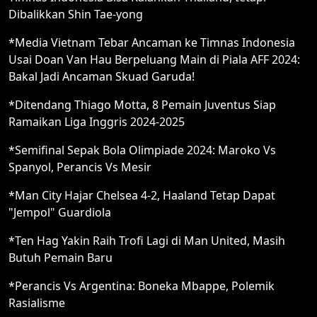
Dibalikkan Shin Tae-yong
*Media Vietnam Tebar Ancaman ke Timnas Indonesia
Usai Doan Van Hau Berpeluang Main di Piala AFF 2024:
Bakal Jadi Ancaman Skuad Garuda!
*Ditendang Thiago Motta, 8 Pemain Juventus Siap
Ramaikan Liga Inggris 2024-2025
*Semifinal Sepak Bola Olimpiade 2024: Maroko Vs
Spanyol, Perancis Vs Mesir
*Man City Hajar Chelsea 4-2, Haaland Tetap Dapat
"Jempol" Guardiola
*Ten Hag Yakin Raih Trofi Lagi di Man United, Masih
Butuh Pemain Baru
*Perancis Vs Argentina: Boneka Mbappe, Polemik
Rasialisme