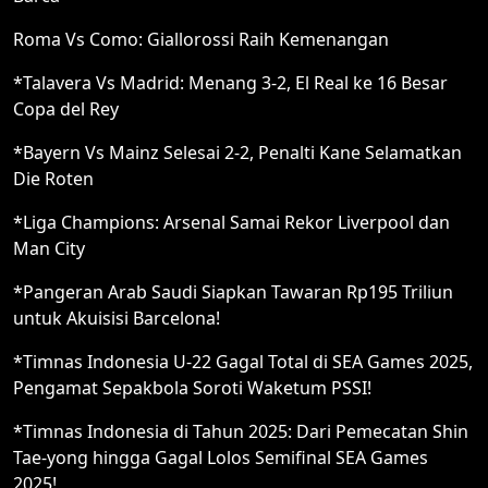
Roma Vs Como: Giallorossi Raih Kemenangan
*Talavera Vs Madrid: Menang 3-2, El Real ke 16 Besar
Copa del Rey
*Bayern Vs Mainz Selesai 2-2, Penalti Kane Selamatkan
Die Roten
*Liga Champions: Arsenal Samai Rekor Liverpool dan
Man City
*Pangeran Arab Saudi Siapkan Tawaran Rp195 Triliun
untuk Akuisisi Barcelona!
*Timnas Indonesia U-22 Gagal Total di SEA Games 2025,
Pengamat Sepakbola Soroti Waketum PSSI!
*Timnas Indonesia di Tahun 2025: Dari Pemecatan Shin
Tae-yong hingga Gagal Lolos Semifinal SEA Games
2025!