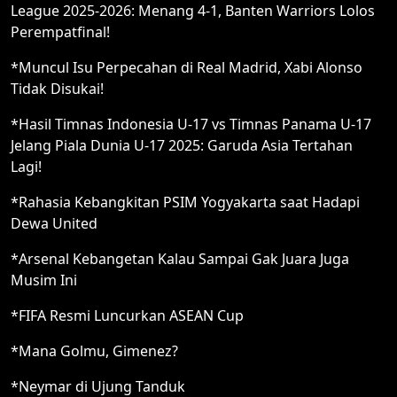
League 2025-2026: Menang 4-1, Banten Warriors Lolos
Perempatfinal!
*Muncul Isu Perpecahan di Real Madrid, Xabi Alonso
Tidak Disukai!
*Hasil Timnas Indonesia U-17 vs Timnas Panama U-17
Jelang Piala Dunia U-17 2025: Garuda Asia Tertahan
Lagi!
*Rahasia Kebangkitan PSIM Yogyakarta saat Hadapi
Dewa United
*Arsenal Kebangetan Kalau Sampai Gak Juara Juga
Musim Ini
*FIFA Resmi Luncurkan ASEAN Cup
*Mana Golmu, Gimenez?
*Neymar di Ujung Tanduk