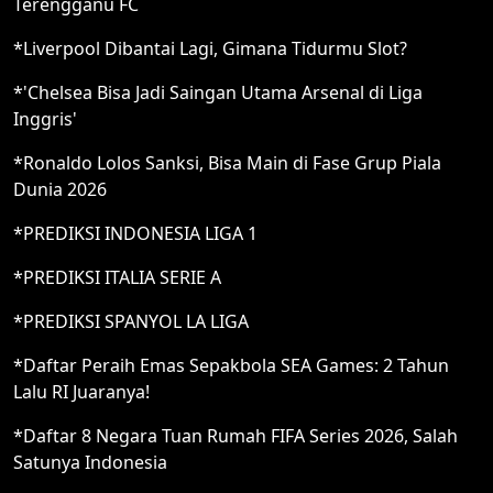
Terengganu FC
*Liverpool Dibantai Lagi, Gimana Tidurmu Slot?
*'Chelsea Bisa Jadi Saingan Utama Arsenal di Liga
Inggris'
*Ronaldo Lolos Sanksi, Bisa Main di Fase Grup Piala
Dunia 2026
*PREDIKSI INDONESIA LIGA 1
*PREDIKSI ITALIA SERIE A
*PREDIKSI SPANYOL LA LIGA
*Daftar Peraih Emas Sepakbola SEA Games: 2 Tahun
Lalu RI Juaranya!
*Daftar 8 Negara Tuan Rumah FIFA Series 2026, Salah
Satunya Indonesia