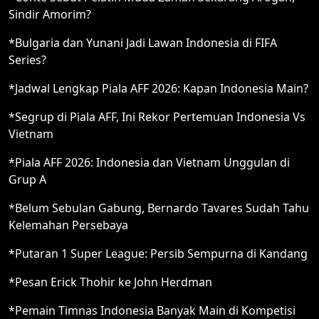
Sindir Amorim?
*Bulgaria dan Yunani Jadi Lawan Indonesia di FIFA
Series?
*Jadwal Lengkap Piala AFF 2026: Kapan Indonesia Main?
*Segrup di Piala AFF, Ini Rekor Pertemuan Indonesia Vs
Vietnam
*Piala AFF 2026: Indonesia dan Vietnam Unggulan di
Grup A
*Belum Sebulan Gabung, Bernardo Tavares Sudah Tahu
Kelemahan Persebaya
*Putaran 1 Super League: Persib Sempurna di Kandang
*Pesan Erick Thohir ke John Herdman
*Pemain Timnas Indonesia Banyak Main di Kompetisi