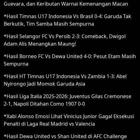
Guevara, dan Keributan Warnai Kemenangan Macan
*Hasil Timnas U17 Indonesia Vs Brasil 0-4: Garuda Tak
Berkutik, Tim Samba Masih Sempurna
*Hasil Selangor FC Vs Persib 2-3: Comeback, Dwigol
Adam Alis Menangkan Maung!
*Hasil Borneo FC Vs Dewa United 4-0: Pesut Etam Masih
Sempurna
*Hasil HT Timnas U17 Indonesia Vs Zambia 1-3: Abel
Nyirongo Jadi Momok Garuda Asia
*Hasil Liga Italia 2025-2026: Juventus Gilas Cremonese
2-1, Napoli Ditahan Como 1907 0-0
*Xabi Alonso Emosi Lihat Vinicius Junior Gagal Eksekusi
Penalti di Laga Real Madrid vs Valencia
*Hasil Dewa United vs Shan United di AFC Challenge