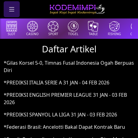
SLOT
CASINO
SPORT
TOGEL
TABLE
FISHING
COCK
Daftar Artikel
*Gilas Korsel 5-0, Timnas Fusal Indonesia Ogah Berpuas
Diri
*PREDIKSI ITALIA SERIE A 31 JAN - 04 FEB 2026
*PREDIKSI ENGLISH PREMIER LEAGUE 31 JAN - 03 FEB
2026
*PREDIKSI SPANYOL LA LIGA 31 JAN - 03 FEB 2026
*Federasi Brasil: Ancelotti Bakal Dapat Kontrak Baru