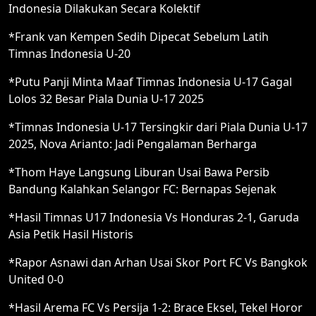
Indonesia Dilakukan Secara Kolektif
*Frank van Kempen Sedih Dipecat Sebelum Latih
Timnas Indonesia U-20
*Putu Panji Minta Maaf Timnas Indonesia U-17 Gagal
Lolos 32 Besar Piala Dunia U-17 2025
*Timnas Indonesia U-17 Tersingkir dari Piala Dunia U-17
2025, Nova Arianto: Jadi Pengalaman Berharga
*Thom Haye Langsung Liburan Usai Bawa Persib
Bandung Kalahkan Selangor FC: Bernapas Sejenak
*Hasil Timnas U17 Indonesia Vs Honduras 2-1, Garuda
Asia Petik Hasil Historis
*Rapor Asnawi dan Arhan Usai Skor Port FC Vs Bangkok
United 0-0
*Hasil Arema FC Vs Persija 1-2: Brace Eksel, Tekel Horor