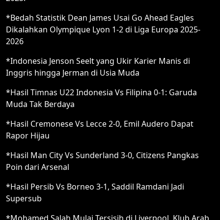
*Bedah Statistik Dean James Usai Go Ahead Eagles
Dikalahkan Olympique Lyon 1-2 di Liga Europa 2025-
2026
*Indonesia Jenson Seelt yang Ukir Karier Manis di
Inggris hingga Jerman di Usia Muda
*Hasil Timnas U22 Indonesia Vs Filipina 0-1: Garuda
Muda Tak Berdaya
*Hasil Cremonese Vs Lecce 2-0, Emil Audero Dapat
Rapor Hijau
*Hasil Man City Vs Sunderland 3-0, Citizens Pangkas
Poin dari Arsenal
*Hasil Persib Vs Borneo 3-1, Saddil Ramdani Jadi
Supersub
*Mohamed Salah Mulai Tersisih di Liverpool, Klub Arab