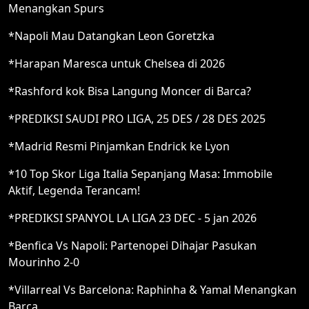
Menangkan Spurs
*Napoli Mau Datangkan Leon Goretzka
*Harapan Maresca untuk Chelsea di 2026
*Rashford kok Bisa Langung Moncer di Barca?
*PREDIKSI SAUDI PRO LIGA, 25 DES / 28 DES 2025
*Madrid Resmi Pinjamkan Endrick ke Lyon
*10 Top Skor Liga Italia Sepanjang Masa: Immobile
Aktif, Legenda Terancam!
*PREDIKSI SPANYOL LA LIGA 23 DEC - 5 jan 2026
*Benfica Vs Napoli: Partenopei Dihajar Pasukan
Mourinho 2-0
*Villarreal Vs Barcelona: Raphinha & Yamal Menangkan
Barca