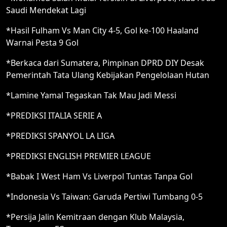
Saudi Mendekat Lagi
*Hasil Fulham Vs Man City 4-5, Gol ke-100 Haaland
Warnai Pesta 9 Gol
*Berkaca dari Sumatera, Pimpinan DPRD DIY Desak
Pemerintah Tata Ulang Kebijakan Pengelolaan Hutan
*Lamine Yamal Tegaskan Tak Mau Jadi Messi
*PREDIKSI ITALIA SERIE A
*PREDIKSI SPANYOL LA LIGA
*PREDIKSI ENGLISH PREMIER LEAGUE
*Babak I West Ham Vs Liverpol Tuntas Tanpa Gol
*Indonesia Vs Taiwan: Garuda Pertiwi Tumbang 0-5
*Persija Jalin Kemitraan dengan Klub Malaysia,